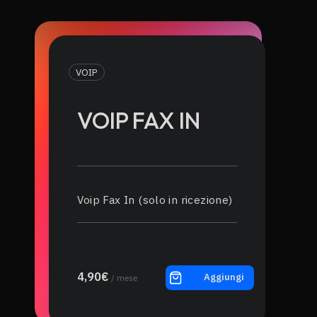
VOIP
VOIP FAX IN
Voip Fax In (solo in ricezione)
4,90€
Aggiungi
/ mese