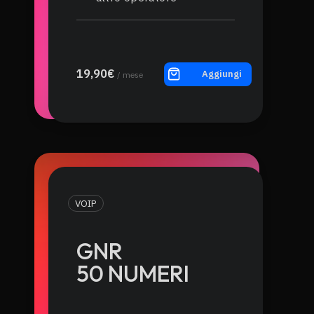
19,90€
Aggiungi
/ mese
VOIP
GNR
50 NUMERI